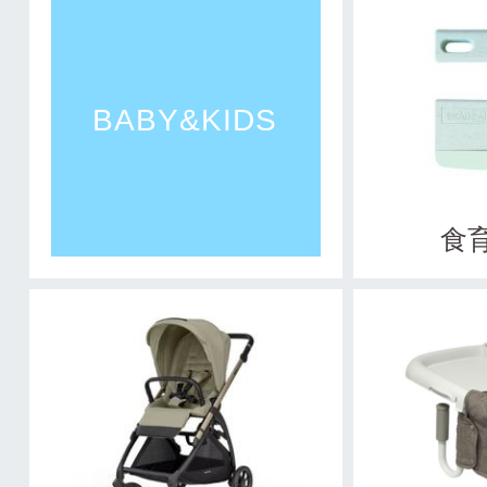
BABY&KIDS
食